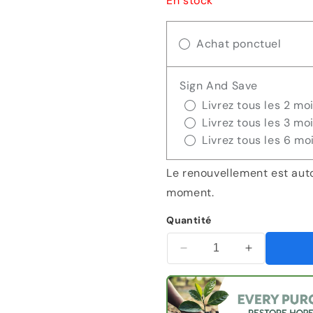
En stock
régulier
de
Achat ponctuel
vent
Sign And Save
Livrez tous les 2 mo
Livrez tous les 3 mo
Livrez tous les 6 mo
Le renouvellement est aut
moment.
Quantité
Diminuer
Augmenter
la
la
quantité
quantité
pour
pour
Grace
Grace