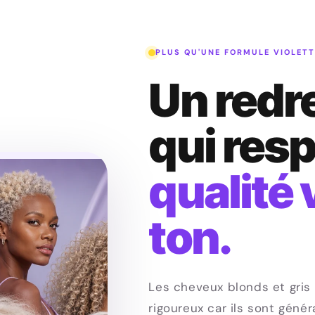
PLUS QU'UNE FORMULE VIOLETT
Un red
qui res
qualité 
ton.
Les cheveux blonds et gris
rigoureux car ils sont génér