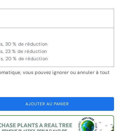
e
is, 30 % de réduction
is, 23 % de réduction
is, 20 % de réduction
omatique, vous pouvez ignorer ou annuler à tout
AJOUTER AU PANIER