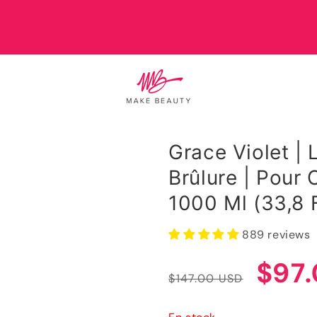
Grace Violet |
Brûlure | Pour 
1000 Ml (33,8 
889 reviews
Prix
Prix
$97
$147.00 USD