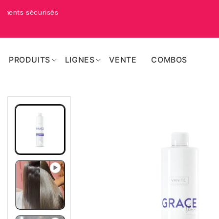
PASSER
AU
ion rapide dans le monde entier
CONTENU
PRODUITS
LIGNES
VENTE
COMBOS
PASSER AUX
INFORMATIONS
SUR LE
PRODUIT