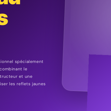
s
sionnel spécialement
 combinant le
structeur et une
iser les reflets jaunes
TS VIOLETS