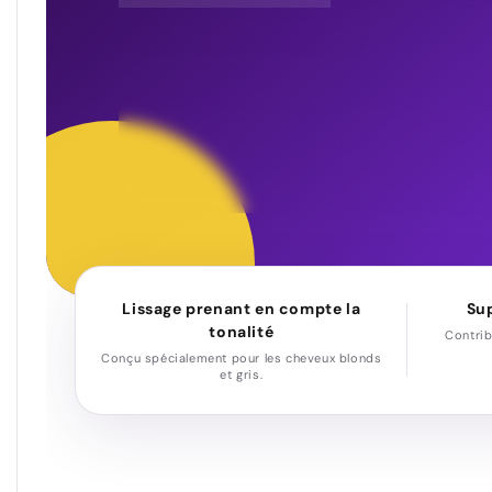
FORMULÉ SANS FORMALDÉHYDE
1000 mL
10–15
FORMAT PROFESSIONNEL
ESTIMATION DES DEMAND
Lissage prenant en compte la
Sup
tonalité
Contrib
Conçu spécialement pour les cheveux blonds
et gris.