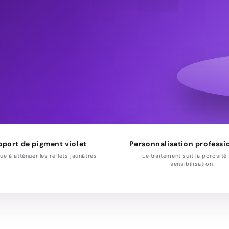
2,0–2,5
ES*
PLAGE DE PH DÉCLARÉE
port de pigment violet
Personnalisation professi
ue à atténuer les reflets jaunâtres
Le traitement suit la porosité 
sensibilisation