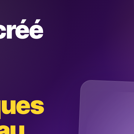
créé
ques
au