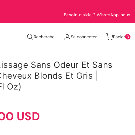
🇧🇷 Experts en lissage brésilien – Économisez sur les mei
Besoin d'aide ? WhatsApp nous
0
Recherche
Se connecter
Panier
0
article
 Lissage Sans Odeur Et Sans
Cheveux Blonds Et Gris |
Fl Oz)
.00 USD