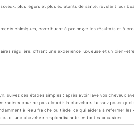
 soyeux, plus légers et plus éclatants de santé, révélant leur bea
ements chimiques, contribuant à prolonger les résultats et à pr
llaires régulière, offrant une expérience luxueuse et un bien-êtr
yn, suivez ces étapes simples : après avoir lavé vos cheveux a
les racines pour ne pas alourdir la chevelure. Laissez poser qu
amment à l'eau fraîche ou tiède, ce qui aidera à refermer les c
ables et une chevelure resplendissante en toutes occasions.