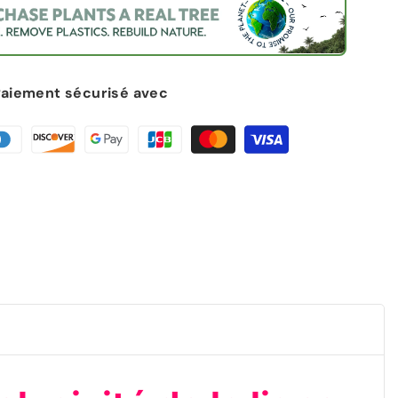
Paiement sécurisé avec
g