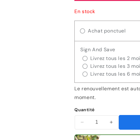
En stock
régulier
de
vent
Achat ponctuel
Sign And Save
Livrez tous les 2 mo
Livrez tous les 3 mo
Livrez tous les 6 mo
Le renouvellement est aut
moment.
Quantité
Diminuer
Augmenter
la
la
quantité
quantité