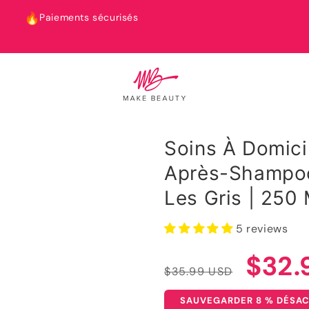
Paiements sécurisés
Soins À Domici
Après-Shampooi
Les Gris | 250 
5 reviews
Prix
Prix
$32.
$35.99 USD
SAUVEGARDER 8 % DÉSAC