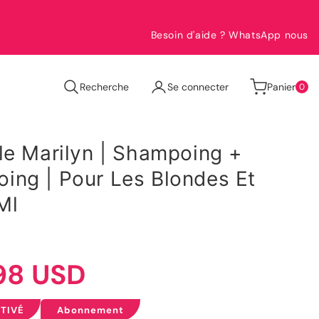
Besoin d'aide ? WhatsApp nous
0
Recherche
Se connecter
Panier
0
article
le Marilyn | Shampoing +
ng | Pour Les Blondes Et
Ml
98 USD
TIVÉ
Abonnement