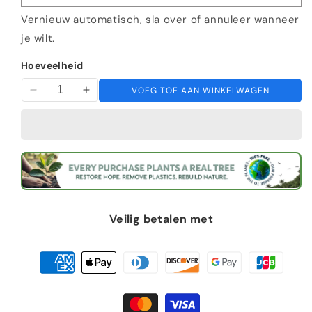
Vernieuw automatisch, sla over of annuleer wanneer
je wilt.
Hoeveelheid
VOEG TOE AAN WINKELWAGEN
Verminder
Verhoog
de
de
hoeveelheid
hoeveelheid
voor
voor
Maak
Maak
Schoonheid
Schoonheid
Prime
Prime
Veilig betalen met