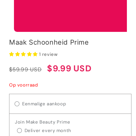
Open
media
Maak Schoonheid Prime
1
in
modaal
1 review
Normale
Verkoopprijs
$9.99 USD
$59.99 USD
prijs
Op voorraad
Eenmalige aankoop
Join Make Beauty Prime
Deliver every month